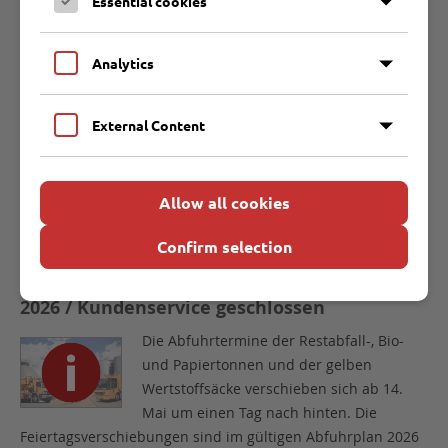
Essential cookies
Die Abfuhrtermine der Restabfall-, Bio-
und Papiertonnen und der gelben
Analytics
Wertstoffsäcke verschieben sich ab 14.
Mai um einen Tag nach hinten. Die
Feiertagsverschiebungen sind im gültigen Abfuhrplan 2026
External Content
bereits berücksichtigt.
WEITER
Allow all cookies
Confirm selection
29.04.2026
Verschiebung der Müllabfuhr zum 14. Mai
2026 / Kundenservice geschlossen
Die Abfuhrtermine der Restabfall-, Bio-
und Papiertonnen und der gelben
Wertstoffsäcke verschieben sich ab 14.
Mai um einen Tag nach hinten. Die
Feiertagsverschiebungen sind im gültigen Abfuhrplan 2026