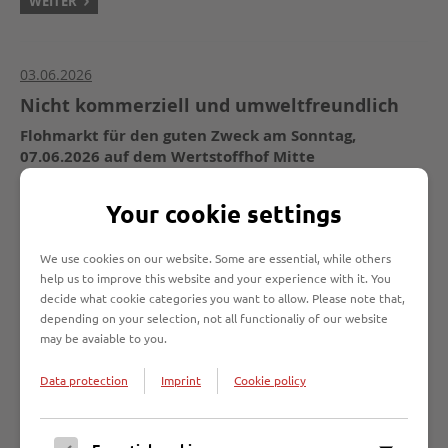
WEITER
03.06.2026
Nicht kommerziell und umweltfreundlich
Flohmarkt für den guten Zweck am Sonntag,
07.06.2026 auf dem Wertstoffhof Mitte
Am Sonntag, den 07. Juni 2026, findet auf
Your cookie settings
dem Wertstoffhof Mitte in der Posener
Straße 25 von 8 bis 12 Uhr der 11.
We use cookies on our website. Some are essential, while others
Flohmarkt der EBL statt.
help us to improve this website and your experience with it. You
decide what cookie categories you want to allow. Please note that,
WEITER
depending on your selection, not all functionaliy of our website
may be avaiable to you.
27.05.2026
Data protection
Imprint
Cookie policy
Lübeck eröffnet „Bibliothek der Dinge“
Nachhaltig teilen statt neu kaufen