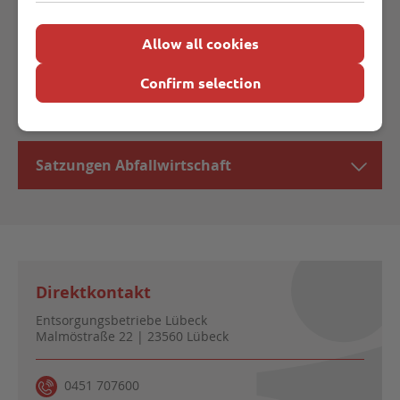
Die EBL bedanken sich für Ihre Unterstützung. Sollten Sie
noch Fragen zum Thema Behälterinventarisierung haben,
Allow all cookies
helfen die MitarbeiterInnen im Servicepunkt gerne weiter.
Confirm selection
Weitere Informationen
Satzungen Abfallwirtschaft
Direktkontakt
Entsorgungsbetriebe Lübeck
Malmöstraße 22 | 23560 Lübeck
0451 707600