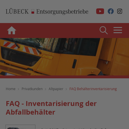
Home
Privatkunden
Altpapier
FAQ Behälterinventarisierung
FAQ - Inventarisierung der
Abfallbehälter