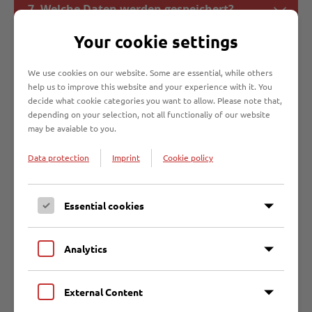
7. Welche Daten werden gespeichert?
Your cookie settings
8. Kann ich den Aufkleber auf den
Abfalltonnen ablehnen?
We use cookies on our website. Some are essential, while others
help us to improve this website and your experience with it. You
decide what cookie categories you want to allow. Please note that,
9. Was mache ich, wenn auf meinem
depending on your selection, not all functionaliy of our website
Aufkleber falsche Angaben stehen?
may be avaiable to you.
Data protection
Imprint
Cookie policy
10. Meine Tonne hat noch keinen
Aufkleber. Was muss ich jetzt machen?
Essential cookies
11. Hat die Behälterinventarisierung
Auswirkungen auf die Abfallgebühr?
Analytics
Weitere Fragen?
External Content