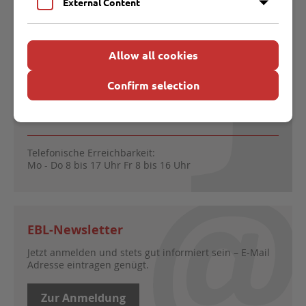
External Content
0451 707600
Allow all cookies
entsorgungsbetriebe@ebl.de
Confirm selection
Öffnungszeiten Kundenservice:
Mo - Do 8 bis 16 Uhr
Fr 8 bis 14 Uhr
Telefonische Erreichbarkeit:
Mo - Do 8 bis 17 Uhr Fr 8 bis 16 Uhr
EBL-Newsletter
Jetzt anmelden und stets gut informiert sein – E-Mail
Adresse eintragen genügt.
Zur Anmeldung