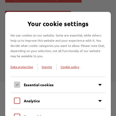
Angebote für Grundschulen
Your cookie settings
Angebote für weiterführende Schulen
We use cookies on our website. Some are essential, while others
help us to improve this website and your experience with it. You
decide what cookie categories you want to allow. Please note that,
depending on your selection, not all functionaliy of our website
Angebote für Erwachsenengruppen
may be avaiable to you.
Data protection
Imprint
Cookie policy
Wir freuen uns auf Ihren Besuch!
Essential cookies
Direktkontakt
Analytics
Entsorgungsbetriebe Lübeck
Malmöstraße 22 | 23560 Lübeck