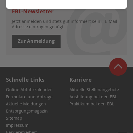
EBL-Newsletter
Jetzt anmelden und stets gut informiert sein – E-Mail
Adresse eintragen genügt.
Zur Anmeldung
Schnelle Links
Karriere
Online Abfuhrkalender
Aktuelle Stellenangebote
Formulare und Anträge
Ausbildung bei den EBL
Aktuelle Meldungen
Praktikum bei den EBL
Entsorgungsmagazin
Sitemap
Impressum
Barrierefreiheit