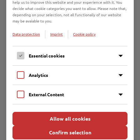
grundstuecksentwaesserung@ebl.de
help us to improve this website and your experience with it. You
decide what cookie categories you want to allow. Please note that,
depending on your selection, not all functionaliy of our website
may be avaiable to you.
Direktkontakt
Data protection
Imprint
Cookie policy
Entsorgungsbetriebe Lübeck
Malmöstraße 22 | 23560 Lübeck
Essential cookies
0451 707600
entsorgungsbetriebe@ebl.de
Analytics
Öffnungszeiten Kundenservice:
External Content
Mo - Do 8 bis 16 Uhr
Fr 8 bis 14 Uhr
Telefonische Erreichbarkeit:
Allow all cookies
Mo - Do 8 bis 17 Uhr Fr 8 bis 16 Uhr
Confirm selection