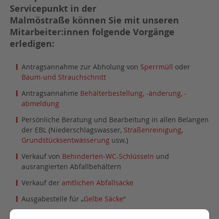
Servicepunkt in der
Malmöstraße können Sie mit unseren
Mitarbeiter:innen folgende Vorgänge
erledigen:
Antragsannahme zur Abholung von
Sperrmüll
oder
Baum-und Strauchschnitt
Antragsannahme
Behälterbestellung, -änderung, -
abmeldung
Persönliche Beratung und Bearbeitung in allen Belangen
der EBL (Niederschlagswasser,
Straßenreinigung
,
Grundstücksentwässerung
usw.)
Verkauf von
Behinderten-WC-Schlüsseln
und
ausrangierten Abfallbehältern
Verkauf der
amtlichen Abfallsäcke
Ausgabestelle für „
Gelbe Säcke
“