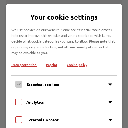
Die Abholung erfolgt vom 02.11. bis 13.11.2026.
Your cookie settings
Dieser Service gilt nur für Baum- und Strauchschnitt,
nicht
für andere Gartenabfälle
.
We use cookies on our website. Some are essential, while others
help us to improve this website and your experience with it. You
Ganzjährige Selbstanlieferung
decide what cookie categories you want to allow. Please note that,
depending on your selection, not all functionaliy of our website
may be avaiable to you.
Seit letztem Jahr können Sie Ihren privaten Baum- und
Strauchschnitt bis zu 3 m³ je Anlieferung für jedes
Data protection
Imprint
Cookie policy
angeschlossene Grundstück ohne zusätzliche Gebühr
ganzjährig auf den
Wertstoffhöfen
anliefern.
Diese
Regelung gilt nur für an die öffentliche
Essential cookies
Abfallentsorgung der Hansestadt Lübeck
angeschlossene Grundstücke. Ein Nachweis, dass es
sich um ein solches Grundstück handelt, ist auf
Analytics
Verlangen vorzulegen.
Mehrmengen als 3m³ müssen
direkt zum Biomassewerk, Raabrede, 23560 Lübeck
External Content
angeliefert werden und sind dann kostenpflichtig.