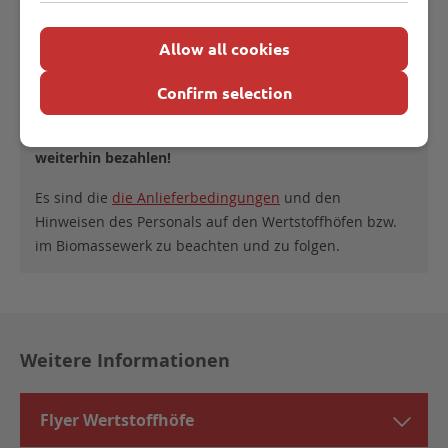
Laub, Vertikutierreste und Rasenschnitt sind weiterhin
kostenpflichtig! Je angefangenen halben Kubikmeter
Allow all cookies
kostet Sie die Anlieferung von Gartenabfällen 2,80
Confirm selection
Euro.
Gewerbliche Anliefer:innen müssen grundsätzlich
weiterhin bezahlen!
Es sind die
die Anlieferbedingungen
und den
Hinweisen des Personals auf den Wertstoffhöfen bzw.
im Biomassewerk zu beachten und zu folgen.
Weitere Informationen
Flyer Wertstoffhöfe