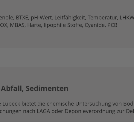
nole, BTXE, pH-Wert, Leitfähigkeit, Temperatur, LHKW
EOX, MBAS, Härte, lipophile Stoffe, Cyanide, PCB
 Abfall, Sedimenten
 Lübeck bietet die chemische Untersuchung von Bod
chungen nach LAGA oder Deponieverordnung zur Dek