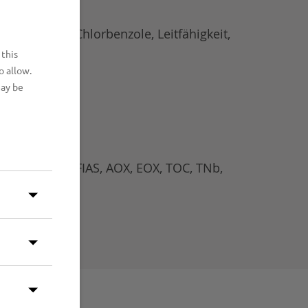
lorphenole, Chlorbenzole, Leitfähigkeit,
T4, GB21...
 this
o allow.
may be
ID, HPLC, IC, FIAS, AOX, EOX, TOC, TNb,