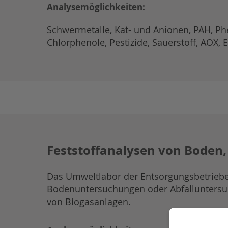
Analysemöglichkeiten:
Schwermetalle, Kat- und Anionen, PAH, Phe
Chlorphenole, Pestizide, Sauerstoff, AOX, 
Feststoffanalysen von Boden,
Das Umweltlabor der Entsorgungsbetriebe
Bodenuntersuchungen oder Abfalluntersu
von Biogasanlagen.