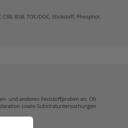
, CSB, BSB, TOC/DOC, Stickstoff, Phosphor,
en- und anderen Feststoffproben an. Ob
laration sowie Substratuntersuchungen