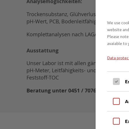
Analysemöglichkeiten:
Trockensubstanz, Glühverlust, Schwer- und
pH-Wert, PCB, Bodenleitfähigkeit, Mineralö
We use cooki
website and
Komplettanalysen nach LAGA, DepV
Please note 
avaiable to 
Ausstattung
Data protec
Unser Labor ist mit allen gängigen Analys
pH-Meter, Leitfähigkeits- und Sauerstoffm
Feststoff-TOC
E
Beratung unter 0451 / 70760440
A
E