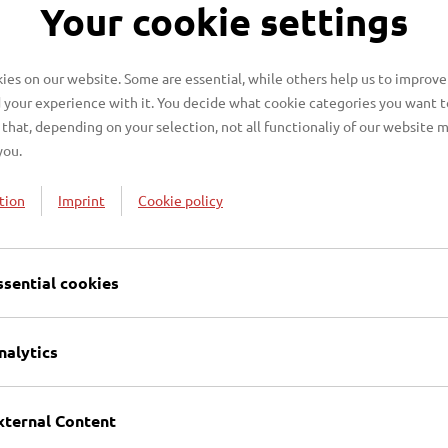
Your cookie settings
 Halbmetalle, PAH, Phenole, BTXE, LHKW, Pestizide, Ch
lkohlenwasserstoffe, EOX, lipophile Stoffe, Cyanide, A
es on our website. Some are essential, while others help us to improve
 your experience with it. You decide what cookie categories you want t
that, depending on your selection, not all functionaliy of our website 
you.
tion
Imprint
Cookie policy
egeräten ausgestattet:
essgeräte, Photometer, ICP-OES, AAS, AFS, GC-MS, GC-F
ssential cookies
nalytics
xternal Content