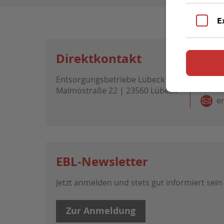
E
Direktkontakt
Entsorgungsbetriebe Lübeck
0
Malmöstraße 22 | 23560 Lübeck
e
EBL-Newsletter
Jetzt anmelden und stets gut informiert sein
Zur Anmeldung