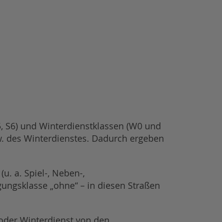
S5, S6) und Winterdienstklassen (W0 und
w. des Winterdienstes. Dadurch ergeben
u. a. Spiel-, Neben-,
gungsklasse „ohne“ – in diesen Straßen
/oder Winterdienst von den