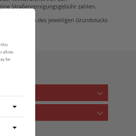
keine Straßenreinigungsgebühr zahlen.
n Frontmetern des jeweiligen Grundstücks
 this
o allow.
may be