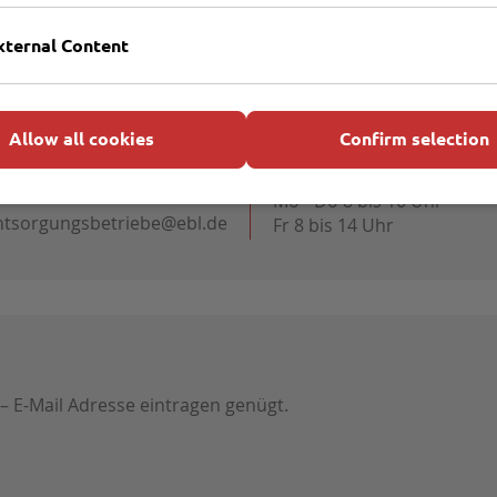
xternal Content
Allow all cookies
Confirm selection
Öffnungszeiten Kundenser
451 707600
Mo - Do 8 bis 16 Uhr
ntsorgungsbetriebe@ebl.de
Fr 8 bis 14 Uhr
 – E-Mail Adresse eintragen genügt.