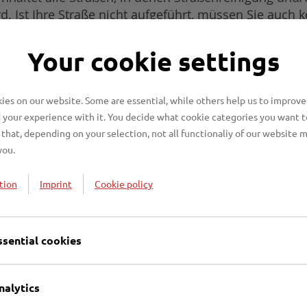
. Ist Ihre Straße nicht aufgeführt, müssen Sie auch 
s den Reinigungsklassen, Winterdienstklassen und de
Your cookie settings
estgeschrieben.
es on our website. Some are essential, while others help us to improve
 your experience with it. You decide what cookie categories you want t
that, depending on your selection, not all functionaliy of our website 
you.
tion
Imprint
Cookie policy
ssential cookies
lassen
nalytics