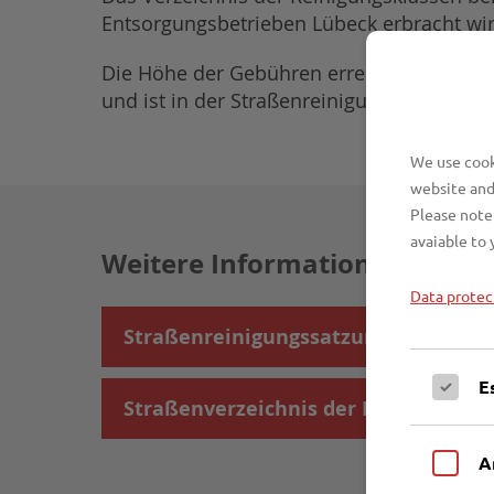
Entsorgungsbetrieben Lübeck erbracht wird
Die Höhe der Gebühren errechnet sich au
und ist in der Straßenreinigungssatzung f
We use cooki
website and
Please note 
avaiable to 
Weitere Informationen
Data protec
Straßenreinigungssatzung
E
Straßenverzeichnis der Reinigungsk
A