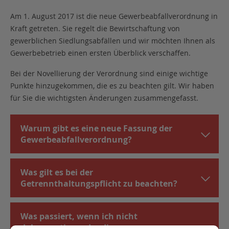
Am 1. August 2017 ist die neue Gewerbeabfallverordnung in
Kraft getreten. Sie regelt die Bewirtschaftung von
gewerblichen Siedlungsabfällen und wir möchten Ihnen als
Gewerbebetrieb einen ersten Überblick verschaffen.
Bei der Novellierung der Verordnung sind einige wichtige
Punkte hinzugekommen, die es zu beachten gilt. Wir haben
für Sie die wichtigsten Änderungen zusammengefasst.
Warum gibt es eine neue Fassung der
Gewerbeabfallverordnung?
Was gilt es bei der
Getrennthaltungspflicht zu beachten?
Was passiert, wenn ich nicht
dokumentiere oder die