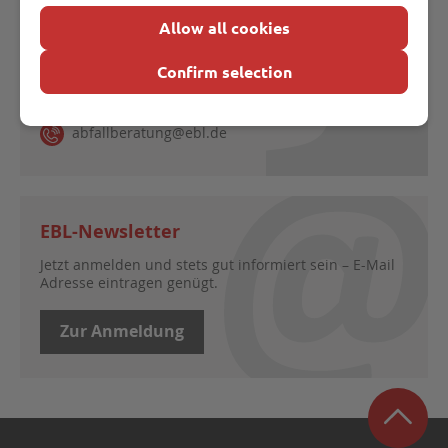
0451 70760 701
Allow all cookies
Morten-Henrik Schelewsky
Confirm selection
0451 70760 699
abfallberatung@ebl.de
EBL-Newsletter
Jetzt anmelden und stets gut informiert sein – E-Mail
Adresse eintragen genügt.
Zur Anmeldung