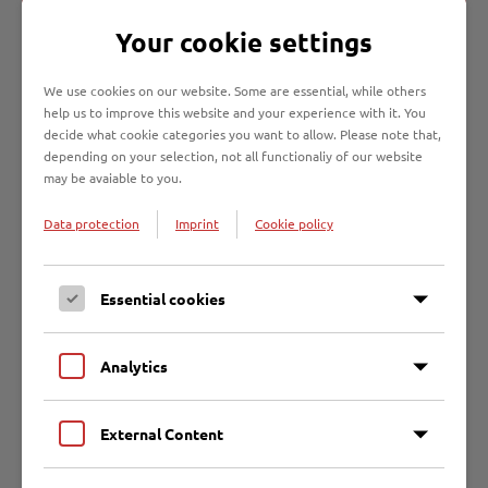
Getrennthaltepflichten nicht umsetze?
Your cookie settings
Unterstützen mich die
We use cookies on our website. Some are essential, while others
Entsorgungsbetriebe Lübeck mich bei der
help us to improve this website and your experience with it. You
decide what cookie categories you want to allow. Please note that,
Umsetzung der
depending on your selection, not all functionaliy of our website
Gewerbeabfallverordnung?
may be avaiable to you.
Data protection
Imprint
Cookie policy
Kontakt Abfallberatung
Essential cookies
Entsorgungsbetriebe Lübeck
Malmöstraße 22
23560 Lübeck
Analytics
Alexander Bauer:
0451 70760 705
External Content
Annette Pietrowski