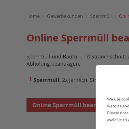
Home
Gewerbekunden
Sperrmüll
Onli
Online Sperrmüll be
Sperrmüll und Baum- und Strauchschnitt w
Abholung beantragen.
Sperrmüll
: 2x jährlich, Straßensamml
We use cooki
Online Sperrmüll beantragen
website and
Please note 
avaiable to 