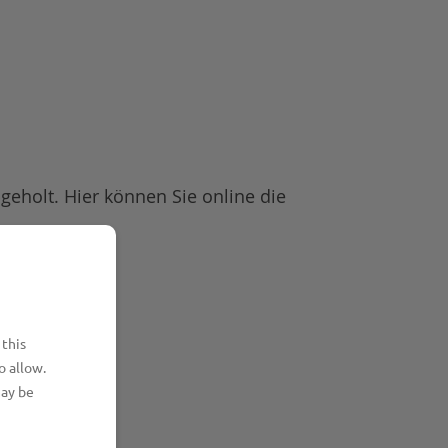
eholt. Hier können Sie online die
 this
o allow.
may be