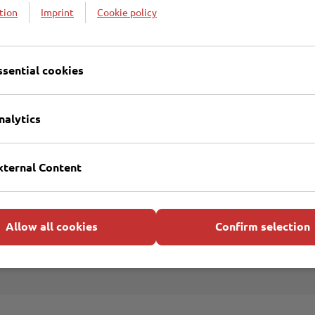
tion
Imprint
Cookie policy
ssential cookies
Öffnungszeiten Kundenser
451 707600
Mo - Do 8 bis 16 Uhr
ntsorgungsbetriebe@ebl.de
Fr 8 bis 14 Uhr
nalytics
xternal Content
 – E-Mail Adresse eintragen genügt.
Allow all cookies
Confirm selection