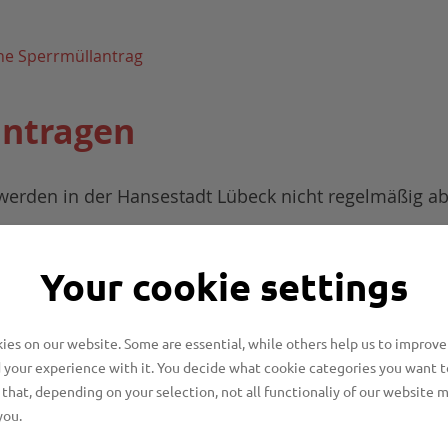
ne Sperrmüllantrag
antragen
erden in der Hansestadt Lübeck nicht regelmäßig abg
3
Your cookie settings
ung bis max. 3 m
je Haushalt
es on our website. Some are essential, while others help us to improve
 your experience with it. You decide what cookie categories you want t
that, depending on your selection, not all functionaliy of our website 
you.