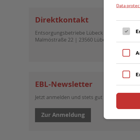
Data protec
Direktkontakt
E
Entsorgungsbetriebe Lübeck
0
Malmöstraße 22 | 23560 Lübeck
e
A
E
EBL-Newsletter
Jetzt anmelden und stets gut informiert sein
Zur Anmeldung