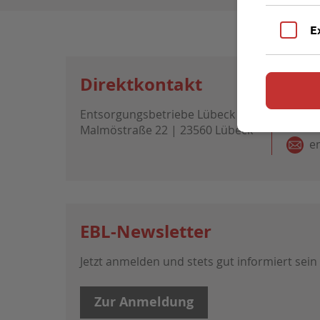
E
Direktkontakt
Entsorgungsbetriebe Lübeck
0
Malmöstraße 22 | 23560 Lübeck
e
EBL-Newsletter
Jetzt anmelden und stets gut informiert sein
Zur Anmeldung