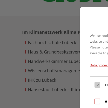
Im Klimanetzwerk Klima Pro Lübeck eng
We use cooki
website and
Fachhochschule Lübeck
Please note 
Haus & Grundbesitzerverein e. V.
avaiable to 
Handwerkskammer Lübeck
Data protec
Wissenschaftsmanagement Lübeck
IHK zu Lübeck
E
Hansestadt Lübeck – Klimaschutzleitste
A