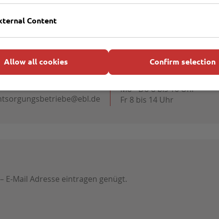
xternal Content
Allow all cookies
Confirm selection
Öffnungszeiten Kundenser
451 707600
Mo - Do 8 bis 16 Uhr
ntsorgungsbetriebe@ebl.de
Fr 8 bis 14 Uhr
 – E-Mail Adresse eintragen genügt.