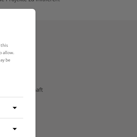
 this
o allow.
may be
n GmbH
alle Lübeck
ktiengesellschaft
mbH