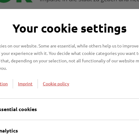
Your cookie settings
agieren u. a. folgende Vertreter:
es on our website. Some are essential, while others help us to improve
 your experience with it. You decide what cookie categories you want t
KWL GmbH
that, depending on your selection, not all functionaliy of our website 
Lübecker Nachrichte
you.
Musik– und Kongressh
tion
Imprint
Cookie policy
Sparkasse zu Lübeck A
Stadtwerke Lübeck G
ssential cookies
lle
nalytics