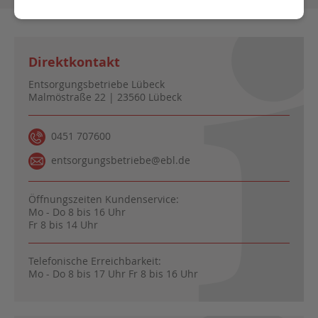
Direktkontakt
Entsorgungsbetriebe Lübeck
Malmöstraße 22 | 23560 Lübeck
0451 707600
entsorgungsbetriebe@ebl.de
Öffnungszeiten Kundenservice:
Mo - Do 8 bis 16 Uhr
Fr 8 bis 14 Uhr
Telefonische Erreichbarkeit:
Mo - Do 8 bis 17 Uhr Fr 8 bis 16 Uhr