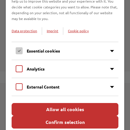
help us to improve this website and your experience with it. You
31.3.2025).
In diesem Zusammenhang wird darauf
decide what cookie categories you want to allow. Please note that,
hingewiesen, dass diese jährliche Zählerablesung von Ihnen
depending on your selection, not all functionaliy of our website
selbst vorgenommen werden muss und nicht durch die
may be avaiable to you.
Netz Lübeck GmbH erfolgt.
Data protection
Imprint
Cookie policy
Online-Antrag Erstattung von
Schmutzwassergebühren
Essential cookies
Analytics
External Content
Weitere Information
Allow all cookies
Satzung Entwässerung
Confirm selection