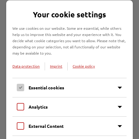
Arbeitsfreigabe
stattfinden.
Your cookie settings
Nähere Informationen zu den Sicherheitsbestimmungen auf
unseren Liegenschaften können sie den
We use cookies on our website. Some are essential, while others
Informationsbroschüren entnehmen.
help us to improve this website and your experience with it. You
decide what cookie categories you want to allow. Please note that,
depending on your selection, not all functionaliy of our website
may be avaiable to you.
Flyer Sicherheitsinformationen für
Partnerfirmen
Data protection
Imprint
Cookie policy
Essential cookies
Direktkontakt
Entsorgungsbetriebe Lübeck
Analytics
Malmöstraße 22 | 23560 Lübeck
0451 707600
External Content
entsorgungsbetriebe@ebl.de