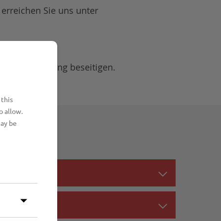
 erreichen Sie uns unter
66333
die Verstopfung beseitigen.
 this
o allow.
may be