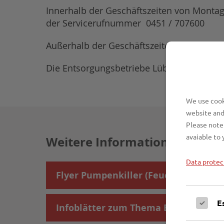
Innerhalb der Geschäftszeiten von Montag 
der Servicerufnummer 0451 / 707600
Außerhalb der Geschäftszeiten nutzen Sie 
Die Entsorgungsbetriebe Lübeck werden so
We use cooki
website and
Please note 
avaiable to 
Weitere Informationen
Data protec
Flyer Pumpenkiller (Feuchttücher)
E
Infoblätter zum Thema Entwässerun