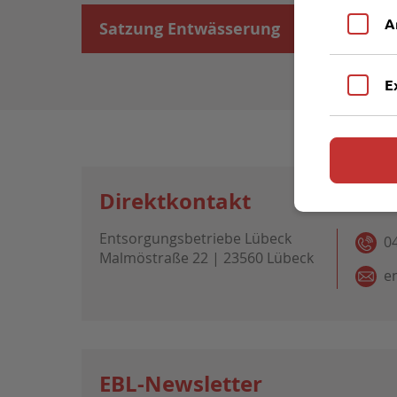
A
Satzung Entwässerung
E
Direktkontakt
Entsorgungsbetriebe Lübeck
0
Malmöstraße 22 | 23560 Lübeck
e
EBL-Newsletter