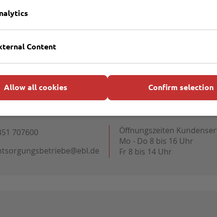
nalytics
xternal Content
Allow all cookies
Confirm selection
Öffnungszeiten Kundenser
451 707600
Mo - Do 8 bis 16 Uhr
ntsorgungsbetriebe@ebl.de
Fr 8 bis 14 Uhr