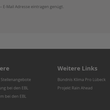
 – E-Mail Adresse eintragen genügt.
iere
Weitere Links
e Stellenangebote
Bündnis Klima Pro Lübeck
ung bei den EBL
Projekt Rain Ahead
um bei den EBL