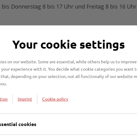
bis Donnerstag 8 bis 17 Uhr und Freitag 8 bis 16 Uhr
bitte die Rufbereitschaft des Kanalnetzes: 0151 / 406
Your cookie settings
 schnell wie möglich einen Spülwagen schicken und 
es on our website. Some are essential, while others help us to improve
 your experience with it. You decide what cookie categories you want t
that, depending on your selection, not all functionaliy of our website 
you.
tion
Imprint
Cookie policy
ssential cookies
g