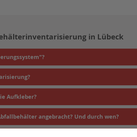
hälterinventarisierung in Lübeck
sierungssystem"?
arisierung?
ie Aufkleber?
Abfallbehälter angebracht? Und durch wen?
 der EBL?