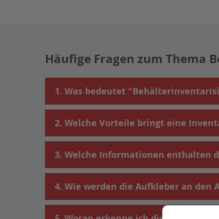
Häufige Fragen zum Thema Be
1. Was bedeutet "Behälterinventari
2. Welche Vorteile bringt eine Invent
3. Welche Informationen enthalten d
4. Wie werden die Aufkleber an den 
5. Woran erkenne ich die Mitarbeiter