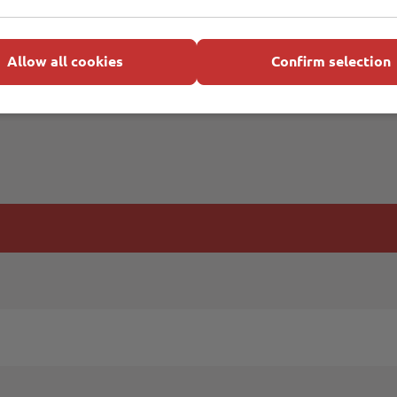
Allow all cookies
Confirm selection
zung. Sollten Sie noch Fragen zum Thema Behälterinve
iter.