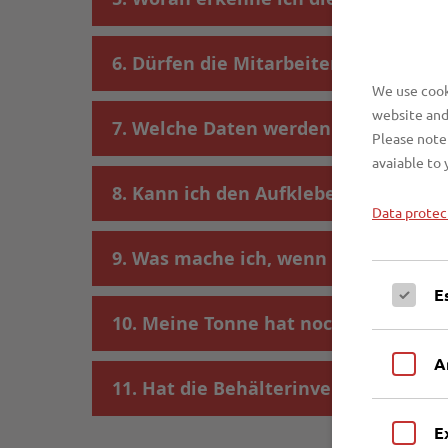
6. Dürfen die Mitarbeiter der EBL m
We use cooki
website and
7. Welche Daten werden gespeichert
Please note 
avaiable to 
8. Kann ich den Aufkleber auf den A
Data protec
9. Was mache ich, wenn auf meinem 
E
10. Meine Tonne hat noch keinen Auf
A
11. Hat die Behälterinventarisierun
E