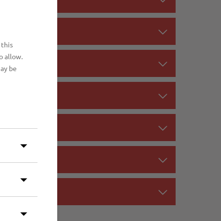
 this
o allow.
may be