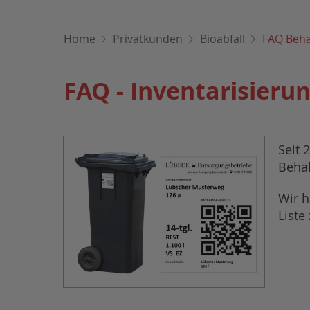
Home
Privatkunden
Bioabfall
FAQ Behä
FAQ - Inventarisierun
Seit 
Behäl
Wir h
Liste