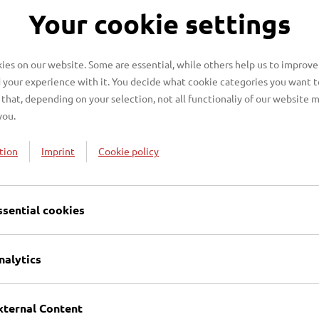
Your cookie settings
ein Grundstück betreten?
es on our website. Some are essential, while others help us to improve
 your experience with it. You decide what cookie categories you want t
?
that, depending on your selection, not all functionaliy of our website 
you.
bfalltonnen ablehnen?
tion
Imprint
Cookie policy
Aufkleber falsche Angaben stehen?
ssential cookies
kleber. Was muss ich jetzt machen?
nalytics
g Auswirkungen auf die Abfallgebühr?
xternal Content