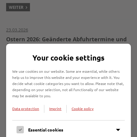
WEITER
23.03.2026
Ostern 2026: Geänderte Abfuhrtermine und
Öffnungszeiten der Entsorgungsbetriebe
Lübeck
Your cookie settings
Aufgrund der Osterfeiertage verschieben
sich die Termine der Müllabfuhr im
We use cookies on our website. Some are essential, while others
help us to improve this website and your experience with it. You
Stadtgebiet Lübeck. Die
decide what cookie categories you want to allow. Please note that,
Entsorgungsbetriebe Lübeck (EBL) bitten
depending on your selection, not all functionaliy of our website
alle Bürger:innen, die geänderten Abholtage für Restabfall-,
may be avaiable to you.
Bio- und Papiertonnen sowie die Gelben Wertstoffsäcke zu
beachten.
Data protection
Imprint
Cookie policy
WEITER
Essential cookies