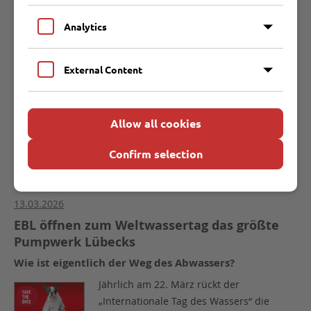
17.03.2026
Analytics
Einheitliche Öffnungszeiten für die Lübecker
Wertstoffhöfe
External Content
Die Entsorgungsbetriebe Lübeck (EBL)
vereinheitlichen zum 1. April 2026 die
Öffnungszeiten ihrer drei Wertstoffhöfe
Allow all cookies
(Niemark, Herrenwyk und Mitte).
Confirm selection
WEITER
13.03.2026
EBL öffnen zum Weltwassertag das größte
Pumpwerk Lübecks
Wie ist eigentlich der Weg des Abwassers?
Jährlich am 22. März rückt der
„Internationale Tag des Wassers“ die