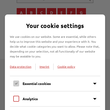
A
B
C
D
E
F
G
H
I
J
K
L
M
N
Your cookie settings
O
P
Q
R
S
T
U
We use cookies on our website. Some are essential, while others
help us to improve this website and your experience with it. You
V
W
X
Y
Z
decide what cookie categories you want to allow. Please note that,
depending on your selection, not all functionaliy of our website
may be avaiable to you.
Data protection
Imprint
Cookie policy
Jakobskreuzkraut
Essential cookies
Jalousien, größer 2m
Analytics
Jalousien, kleiner 2m