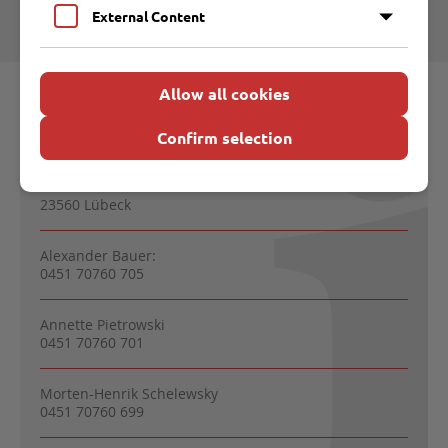
External Content
Allow all cookies
Kontakt Abfallberatung
Confirm selection
Entsorgungsbetriebe Lübeck
Malmöstraße 22
23560 Lübeck
Alexander Bauer:
0451 70760 705
Annette Pietrowski
0451 70760 701
Morten-Henrik Schelewsky
0451 70760 699