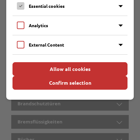
Essential cookies
Bilderrahmen (groß)
Analytics
Bleichmittel
External Content
Blumentöpfe
Bodenaushub
Allow all cookies
Confirm selection
Bodenbeläge
Brandschutztüren
Bremsflüssigkeiten
Bücher