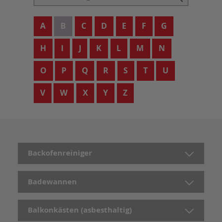
A
B
C
D
E
F
G
H
I
J
K
L
M
N
O
P
Q
R
S
T
U
V
W
X
Y
Z
Backofenreiniger
Badewannen
Balkonkästen (asbesthaltig)