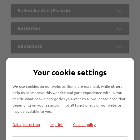
Balkonkästen (Plastik)
Batterien
Bauschutt
Baustellenabfälle
Your cookie settings
Besteck
We use cookies on our website. Some are essential, while others
help us to improve this website and your experience with it. You
decide what cookie categories you want to allow. Please note that,
Betten
depending on your selection, not all functionaliy of our website
may be avaiable to you.
Bettgestelle
Data protection
Imprint
Cookie policy
Bettwäsche