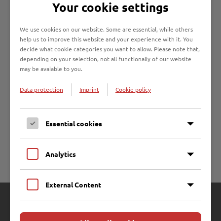
Your cookie settings
We use cookies on our website. Some are essential, while others
Vom
05.
bis
16. Januar 2026
können die Weihnachtsbäume
help us to improve this website and your experience with it. You
(bis 2,5 Meter Länge) am Abfuhrtag der Biotonne gut
decide what cookie categories you want to allow. Please note that,
sichtbar und abgeschmückt bis 6 Uhr an die Straße gelegt
depending on your selection, not all functionaliy of our website
may be avaiable to you.
werden. Weihnachtsbäume, die auf privaten Grundstücken
liegen, werden nicht mitgenommen!
Data protection
Imprint
Cookie policy
Wenn keine Möglichkeit besteht, den Weihnachtsbaum zu
lagern, nehmen die Kolleg:innen auf den
Wertstoffhöfen
Essential cookies
diese auch vom
29.12.2025
bis
17.01.2026
kostenlos zu den
bekannten Öffnungszeiten entgegen.
Analytics
Lübeck, 17. Dezember 2025
External Content
Schnelle Links
Karriere
Online Abfuhrkalender
Aktuelle Stellenangebote