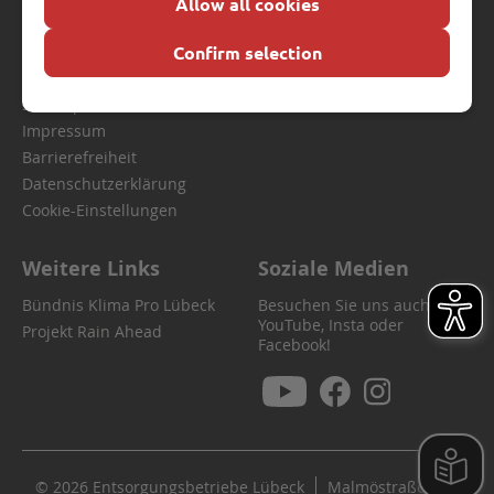
Allow all cookies
Formulare und Anträge
Ausbildung bei den EBL
Confirm selection
Aktuelle Meldungen
Praktikum bei den EBL
Entsorgungsmagazin
Sitemap
Impressum
Barrierefreiheit
Datenschutzerklärung
Cookie-Einstellungen
Weitere Links
Soziale Medien
Bündnis Klima Pro Lübeck
Besuchen Sie uns auch auf
YouTube, Insta oder
Projekt Rain Ahead
Facebook!
© 2026 Entsorgungsbetriebe Lübeck
Malmöstraße 22