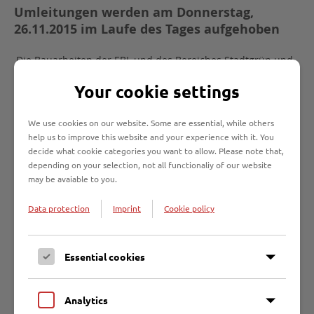
Umleitungen werden am Donnerstag,
26.11.2015 im Laufe des Tages aufgehoben
Die Bauarbeiten der EBL und des Bereiches Stadtgrün und
Verkehr in den Straßen An der Mauer und Balauerfohr sind
Your cookie settings
abgeschlossen.
In Abstimmung mit der Straßenverkehrsbehörde wird in der
We use cookies on our website. Some are essential, while others
help us to improve this website and your experience with it. You
Straße An der Mauer die derzeitige Vollsperrung zwischen
decide what cookie categories you want to allow. Please note that,
den Straßen Hüxterdamm und Wahmstraße im Laufe des
depending on your selection, not all functionaliy of our website
Donnerstages, 26. November 2015 aufgehoben und die
may be avaiable to you.
ursprüngliche Verkehrsführung wieder freigegeben.
Data protection
Imprint
Cookie policy
Die während der Bauzeit aufgestellte
Umleitungsbeschilderung über die Rehderbrücke wird
abgebaut.
Essential cookies
Analytics
Gerne beantworten Ihnen die Mitarbeiter des