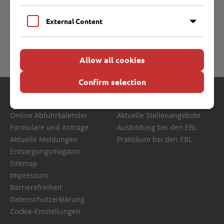
Kundenservices unter der Rufnummer 0451 707600 zu den
Servicezeiten von Mo. bis Do. 8 bis 17 Uhr, Fr. 8 bis 16 Uhr
External Content
Ihre Fragen.
Lübeck, 24. November 2015
Allow all cookies
Confirm selection
Schnelle Links
Karriere
Online Abfuhrkalender
Aktuelle Stellenangebote
Formulare und Anträge
Ausbildung bei den EBL
Aktuelle Meldungen
Praktikum bei den EBL
Entsorgungsmagazin
Sitemap
Impressum
Barrierefreiheit
Datenschutzerklärung
Cookie-Einstellungen